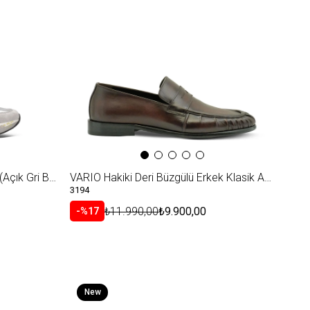
PREMIATA 7304 GREY+WHITE(Açık Gri Beyaz)
VARIO Hakiki Deri Büzgülü Erkek Klasik Ayakkabı 2116 KAHVERENGİ (Brown)
3194
₺11.990,00
₺9.900,00
%17
New
Item