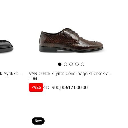
VARIO Hakiki Deri Bağcıklı Erkek Ayakkabı 053 SIYAH (Black)
VARIO Hakiki yılan derisi bağcıklı erkek ayakkabı Z150 ORJ.PİTON KAHVE (Original Python Brown)
1184
₺15.900,00
₺12.000,00
%25
New