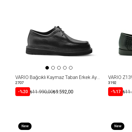
Item
Item
VARIO Bağcıklı Kaymaz Taban Erkek Ayakakabı S68 SIYAH FLOTER (Black Floater)
VARIO Z139 
2707
3192
₺11.990,00
₺9.592,00
₺11
%20
%17
New
New