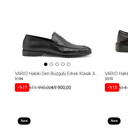
VARIO Hakiki Deri Büzgülü Erkek Klasik Ayakkabı 053 SIYAH (Black)
3194
3570
₺11.990,00
₺9.900,00
₺14
%17
%13
New
New