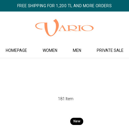
FREE SHIPPING FOR 1,200 TL AND MORE ORDERS
HOMEPAGE
WOMEN
MEN
PRİVATE SALE
181 Item
New
Item