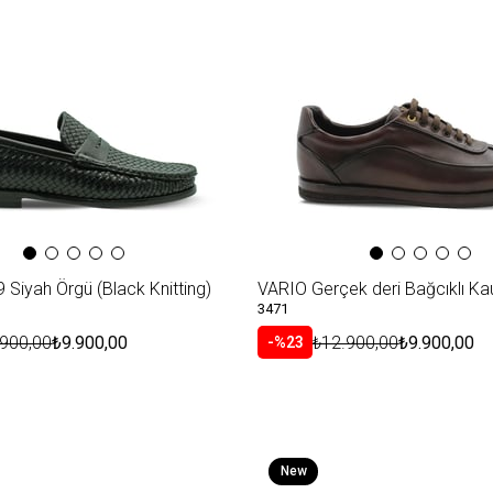
Item
Siyah Örgü (Black Knitting)
3471
.900,00
₺9.900,00
₺12.900,00
₺9.900,00
%23
New