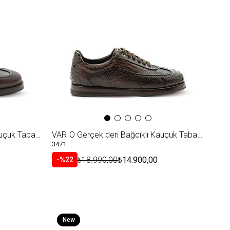
Item
VARIO Gerçek deri Bağcıklı Kauçuk Taban 2116 KAHVERENGİ (Brown)
VARIO Gerçek deri Bağcıklı Kauçuk Taban Z150 ORJ.PİTON KAHVE (Original Python Brown)
3471
₺18.990,00
₺14.900,00
%22
New