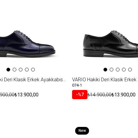
Item
VARIO Hakiki Deri Klasik Erkek Ayakkabısı A06 NAVY(Lacivert)
074-1
.900,00
₺13.900,00
₺14.900,00
₺13.900,00
%7
New