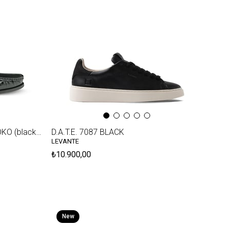
Item
VARIO Z336 SIYAH BASKI KROKO (black print croco)
D.A.T.E. 7087 BLACK
LEVANTE
₺10.900,00
New