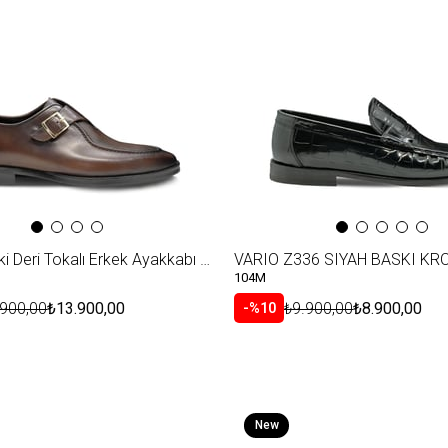
Item
VARIO Hakiki Deri Tokalı Erkek Ayakkabı 758 COGNAC (Konyak)
104M
.900,00
₺13.900,00
₺9.900,00
₺8.900,00
%10
New