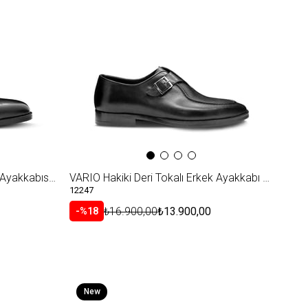
Item
VARIO Hakiki Deri Klasik Erkek Ayakkabısı 7107 BLACK (Siyah)
VARIO Hakiki Deri Tokalı Erkek Ayakkabı 053 SIYAH (Black)
12247
₺16.900,00
₺13.900,00
%18
New