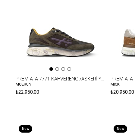
Item
Item
PREMIATA 7771 KAHVERENGİ/ASKERİ YEŞİL
PREMIATA
MOERUN
MICK
₺22.950,00
₺20.950,00
New
New