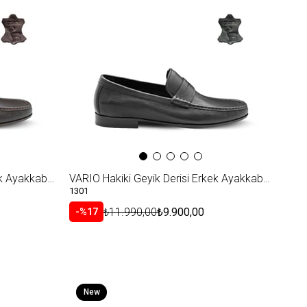
Item
VARIO Hakiki Geyik Derisi Erkek Ayakkabısı Z456 ORJ. KAHVE GEYIK (Org.Brown Deer)
VARIO Hakiki Geyik Derisi Erkek Ayakkabısı Z455 ORJ. SIYAH GEYIK (Org.Black Deer)
1301
₺11.990,00
₺9.900,00
%17
New