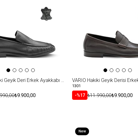
Item
VARIO Hakiki Geyik Deri Erkek Ayakkabı Z455 ORJ. SIYAH GEYIK (Org.Black Deer)
1301
.990,00
₺9.900,00
₺11.990,00
₺9.900,00
%17
New