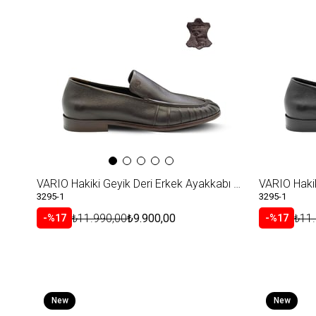
Item
Item
VARIO Hakiki Geyik Deri Erkek Ayakkabı Z456 ORJ. KAHVE GEYIK (Org.Brown Deer)
3295-1
3295-1
₺11.990,00
₺9.900,00
₺11
%17
%17
New
New