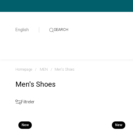
English
Homepage
MEN
Men's Shoes
Men's Shoes
Filtreler
New
New
Item
Item