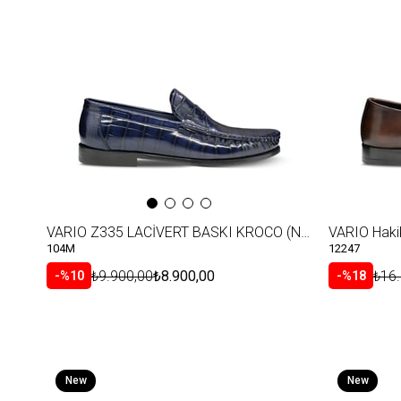
Item
Item
VARIO Z335 LACİVERT BASKI KROCO (Navy blue print croco)
104M
12247
₺9.900,00
₺8.900,00
₺16
%10
%18
New
New