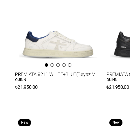
PREMIATA 8211 WHITE+BLUE(Beyaz Mavi)
PREMIATA 8
QUINN
QUINN
₺21.950,00
₺21.950,00
New
New
Item
Item