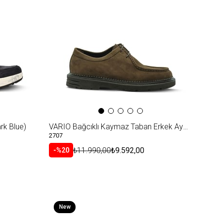
Item
k Blue)
VARIO Bağcıklı Kaymaz Taban Erkek Ayakakabı 381 KAHVE SÜET(Brown Suede)
2707
₺11.990,00
₺9.592,00
%20
New