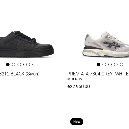
212 BLACK (Siyah)
MOERUN
₺22.950,00
New
Item