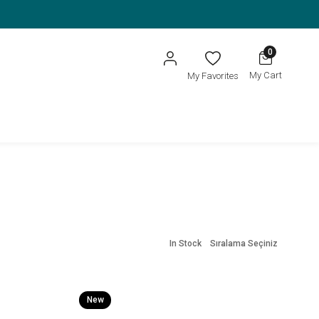
0
My Cart
My Favorites
In Stock
Sıralama Seçiniz
New
Item