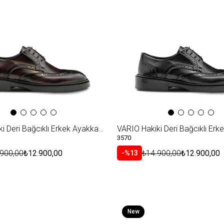
VARIO Hakiki Deri Bağcıklı Erkek Ayakkabı 371 BORDO (burgundy)
3570
.900,00
₺12.900,00
₺14.900,00
₺12.900,00
%13
New