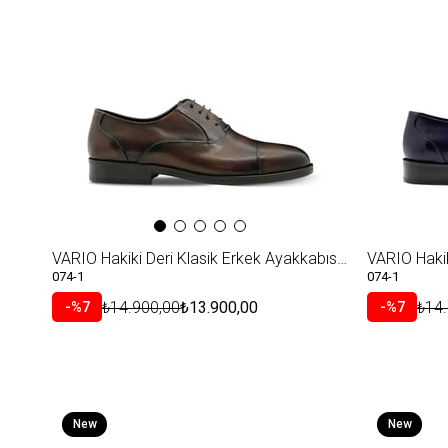
Item
Item
VARIO Hakiki Deri Klasik Erkek Ayakkabısı 2116 KAHVERENGİ (Brown)
074-1
074-1
₺14.900,00
₺13.900,00
₺14
%7
%7
New
New