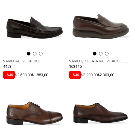
VARIO KAHVE KROKO
VARIO ÇİKOLATA KAHVE ALKOLLU
4453
163115
₺2.690,00
₺1.883,00
₺3.290,00
₺2.303,00
%30
%30