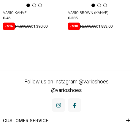
VARIO KAHVE
VARIO BROWN (KAHVE)
0-46
0-385
₺1.890,00
₺1.390,00
₺2.690,00
₺1.883,00
%26
%30
Follow us on Instagram @varioshoes
@varioshoes
CUSTOMER SERVICE