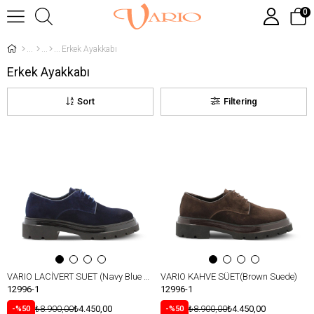
0
Erkek Ayakkabı
Erkek Ayakkabı
Sort
Filtering
VARIO LACİVERT SUET (Navy Blue Suede)
VARIO KAHVE SÜET(Brown Suede)
12996-1
12996-1
₺8.900,00
₺4.450,00
₺8.900,00
₺4.450,00
%50
%50