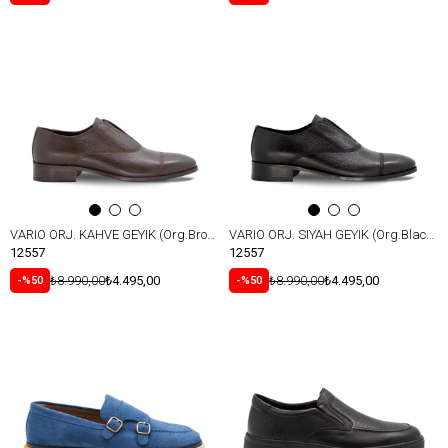
VARIO ORJ. KAHVE GEYIK (Org.Brown Deer)
VARIO ORJ. SIYAH GEYIK (Org.Black Deer)
12557
12557
₺8.990,00
₺4.495,00
₺8.990,00
₺4.495,00
%50
%50