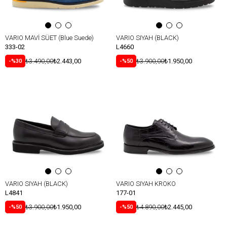
VARIO MAVİ SÜET (Blue Suede)
VARIO SIYAH (BLACK)
333-02
L4660
₺3.490,00
₺2.443,00
₺3.900,00
₺1.950,00
%30
%50
VARIO SIYAH (BLACK)
VARIO SIYAH KROKO
L4841
177-01
₺3.900,00
₺1.950,00
₺4.890,00
₺2.445,00
%50
%50