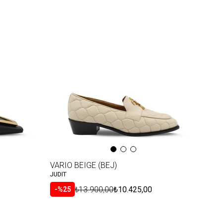
VARIO BEIGE (BEJ)
JUDIT
₺13.900,00
₺10.425,00
%25