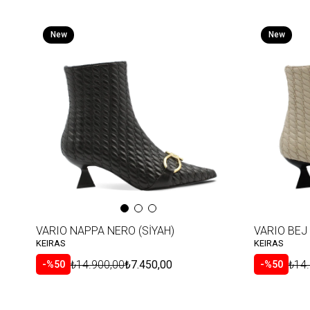
New
New
Item
Item
VARIO NAPPA NERO (SİYAH)
VARIO BEJ 
KEIRAS
KEIRAS
₺14.900,00
₺7.450,00
₺14
%50
%50