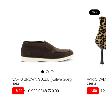
New
Item
VARIO BROWN SUEDE (Kahve Süet)
5052
2365-2
₺10.900,00
₺8.720,00
₺12
%20
%50