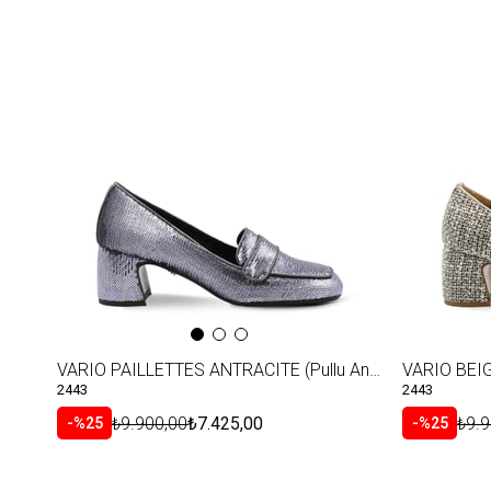
VARIO PAILLETTES ANTRACITE (Pullu Antrasit)
VARIO BEIG
2443
2443
₺9.900,00
₺7.425,00
₺9.9
%25
%25