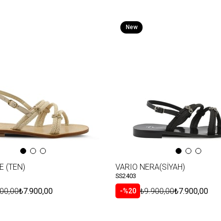
New
Item
E (TEN)
VARIO NERA(SİYAH)
SS2403
00,00
₺7.900,00
₺9.900,00
₺7.900,00
%20