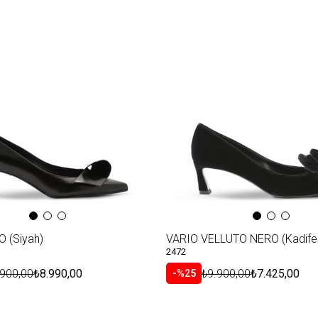
 (Siyah)
VARIO VELLUTO NERO (Kadife 
2472
.900,00
₺8.990,00
₺9.900,00
₺7.425,00
%25