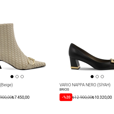
(Beige)
VARIO NAPPA NERO (SİYAH)
BRICIS
.900,00
₺7.450,00
₺12.900,00
₺10.320,00
%20