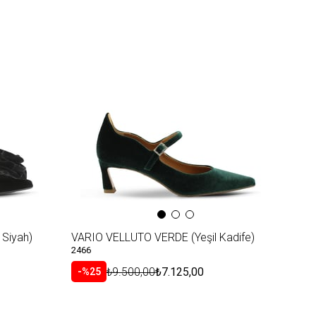
Siyah)
VARIO VELLUTO VERDE (Yeşil Kadife)
2466
₺9.500,00
₺7.125,00
%25