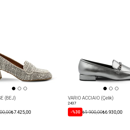
E (BEJ)
VARIO ACCIAIO (Çelik)
2437
00,00
₺7.425,00
₺9.900,00
₺6.930,00
%30