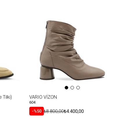
Tilki)
VARIO VİZON
604
₺8.800,00
₺4.400,00
%50