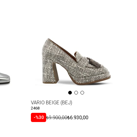
VARIO BEIGE (BEJ)
2468
₺9.900,00
₺6.930,00
%30