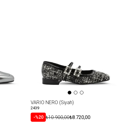
VARIO NERO (Siyah)
2439
₺10.900,00
₺8.720,00
%20