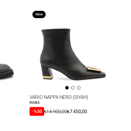
New
Item
VARIO NAPPA NERO (SİYAH)
RISAS
₺14.900,00
₺7.450,00
%50