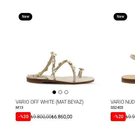
New
New
Item
Item
VARIO OFF WHITE (MAT BEYAZ)
VARIO NUD
M13
SS2403
₺9.800,00
₺6.860,00
₺9.9
%30
%20