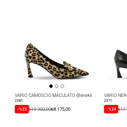
VARIO CAMOSCIO MACULATO (Benekli Güderi)
VARIO NERO
2381
2371
₺10.900,00
₺8.175,00
₺11
%25
%24