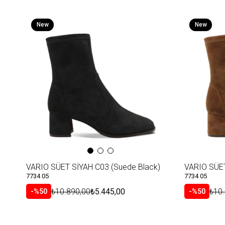
New
New
Item
Item
VARIO SÜET SİYAH C03 (Suede Black)
VARIO SÜET
7734 05
7734 05
₺10.890,00
₺5.445,00
₺10
%50
%50