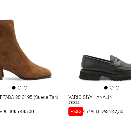
 TABA 28 C195 (Suede Tan)
VARIO SIYAH ANALIN
780 22
.890,00
₺5.445,00
₺6.990,00
₺5.242,50
%25