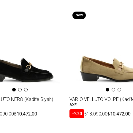
New
Item
UTO NERO (Kadife Siyah)
VARIO VELLUTO VOLPE (Kadife 
AXEL
.090,00
₺10.472,00
₺13.090,00
₺10.472,00
%20