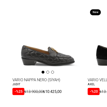
New
Item
VARIO NAPPA NERO (SİYAH)
VARIO VELL
JUDIT
AXEL
₺13.900,00
₺10.425,00
₺13
%25
%20