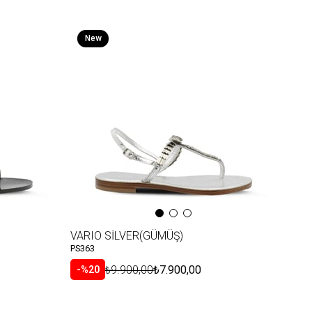
New
Item
VARIO SİLVER(GÜMÜŞ)
PS363
₺9.900,00
₺7.900,00
%20