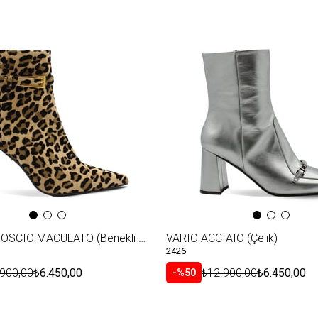
VARIO CAMOSCIO MACULATO (Benekli Güderi)
VARIO ACCIAIO (Çelik)
2426
.900,00
₺6.450,00
₺12.900,00
₺6.450,00
%50