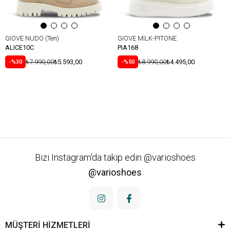
GIOVE NUDO (Ten)
GIOVE MILK-PITONE
ALICE10C
PIA168
₺7.990,00
₺5.593,00
₺8.990,00
₺4.495,00
%30
%50
Bizi Instagram'da takip edin @varioshoes
@varioshoes
MÜŞTERİ HİZMETLERİ