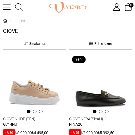
0
GIOVE
GIOVE
Sıralama
Filtreleme
Yeni
Ürün
GIOVE NUDE (TEN)
GIOVE NERA(SİYAH)
G714NU
NINA20
₺8.990,00
₺4.495,00
₺7.990,00
₺5.992,50
%50
%25