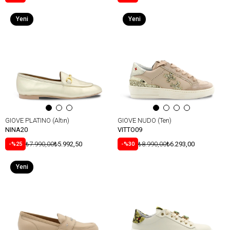
Yeni
Yeni
Ürün
Ürün
GIOVE PLATINO (Altın)
GIOVE NUDO (Ten)
NINA20
VITTO09
₺7.990,00
₺5.992,50
₺8.990,00
₺6.293,00
%25
%30
Yeni
Ürün