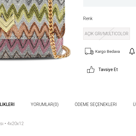
Renk
AÇIK GRI/MULTICOLOR
Kargo Bedava
Tavsiye Et
LIKLERI
YORUMLAR
(0)
ÖDEME SEÇENEKLERI
Ü
ısı • 4x20x12