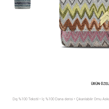
ÜRÜN ÖZEL
Dış %100 Tekstil • İç %100 Dana derisi • Çıkarılabilir Omu Ask