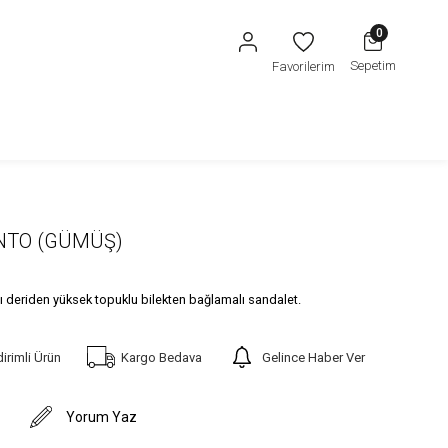
0
Sepetim
Favorilerim
GENTO (GÜMÜŞ)
lı deriden yüksek topuklu bilekten bağlamalı sandalet.
dirimli Ürün
Kargo Bedava
Gelince Haber Ver
Yorum Yaz