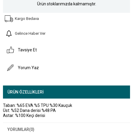
Ürün stoklarımızda kalmamıştır.
Kargo Bedava
Gelince Haber Ver
Tavsiye Et
Yorum Yaz
ÜRÜN ÖZELLIKLERI
Taban: %65 EVA %5 TPU %30 Kauçuk
Üst: %52 Dana derisi %48 PA
Astar: %100 Keçi derisi
YORUMLAR
(0)