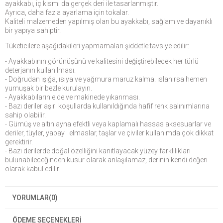
ayakkabı, iç kısmı da gerçek deri ile tasarlanmıştır.
Ayrıca, daha fazla ayarlama için tokalar.
Kaliteli malzemeden yapılmış olan bu ayakkabı, sağlam ve dayanıklı
bir yapıya sahiptir.
Tüketicilere aşağıdakileri yapmamaları şiddetle tavsiye edilir:
- Ayakkabının görünüşünü ve kalitesini değiştirebilecek her türlü
deterjanın kullanılması.
- Doğrudan ışığa, ısıya ve yağmura maruz kalma. ıslanırsa hemen
yumuşak bir bezle kurulayın.
- Ayakkabıların elde ve makinede yıkanması.
- Bazı deriler aşırı koşullarda kullanıldığında hafif renk salınımlarına
sahip olabilir.
- Gümüş ve altın ayna efektli veya kaplamalı hassas aksesuarlar ve
deriler, tüyler, yapay elmaslar, taşlar ve çiviler kullanımda çok dikkat
gerektirir.
- Bazı derilerde doğal özelliğini kanıtlayacak yüzey farklılıkları
bulunabileceğinden kusur olarak anlaşılamaz, derinin kendi değeri
olarak kabul edilir.
YORUMLAR
(0)
ÖDEME SEÇENEKLERI