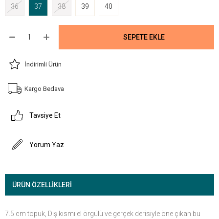
36
37
38
39
40
İndirimli Ürün
Kargo Bedava
Tavsiye Et
Yorum Yaz
ÜRÜN ÖZELLIKLERI
7.5 cm topuk, Dış kısmı el örgülü ve gerçek derisiyle öne çıkan bu