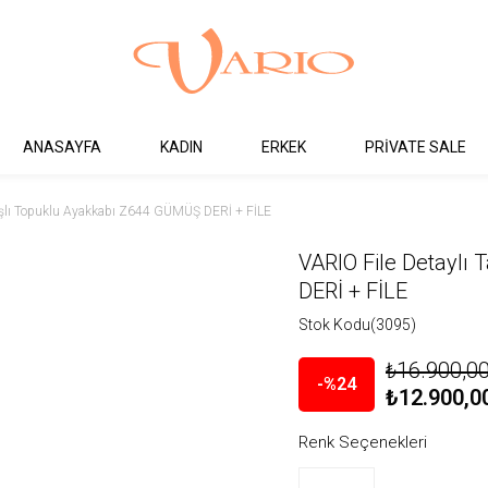
ANASAYFA
KADIN
ERKEK
PRİVATE SALE
Taşlı Topuklu Ayakkabı Z644 GÜMÜŞ DERİ + FİLE
VARIO File Detaylı
DERİ + FİLE
Stok Kodu
(3095)
₺16.900,0
24
₺12.900,0
Renk Seçenekleri