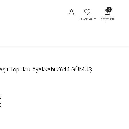
0
Sepetim
Favorilerim
 Taşlı Topuklu Ayakkabı Z644 GÜMÜŞ
0
0