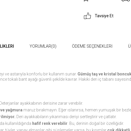
Tavsiye Et
LIKLERI
YORUMLAR
(0)
ÖDEME SEÇENEKLERI
Ü
zeyi ve astarıyla konforlu bir kullanım sunar.
Gümüş
taş ve kristal boncuk
e tokalı bant ayağı güvenli şekilde kavrar. Hakiki deri iç tabanı sayesinde
 Deterjanlar ayakkabının derisine zarar verebilir.
a ve yağmura
maruz bırakmayın. Eğer ıslanırsa, hemen yumuşak bir bezle 
ilmiyor.
Deri ayakkabıların yıkanması deriyi sertleştirir ve çatlatır.
rda kullanıldığında
hafif renk verebilir
. Bu, derinin doğal bir özelliğidir.
ar, tüyler, yapay elmaslar gibi süslemeler varsa, bu kısımlar
çok dikkatli