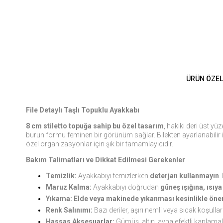
ÜRÜN ÖZEL
File Detaylı Taşlı Topuklu Ayakkabı
8 cm stiletto topuğa sahip bu özel tasarım
, hakiki deri üst yü
burun formu feminen bir görünüm sağlar. Bilekten ayarlanabilir inc
özel organizasyonlar için şık bir tamamlayıcıdır.
Bakım Talimatları ve Dikkat Edilmesi Gerekenler
Temizlik:
Ayakkabıyı temizlerken
deterjan kullanmayın
.
Maruz Kalma:
Ayakkabıyı doğrudan
güneş ışığına, ısıy
Yıkama:
Elde veya makinede yıkanması kesinlikle öner
Renk Salınımı:
Bazı deriler, aşırı nemli veya sıcak koşulla
Hassas Aksesuarlar:
Gümüş, altın, ayna efektli kaplamal