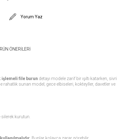
Yorum Yaz
RÜN ÖNERILERI
 işlemeli file burun
detayı modele zarif bir ışıltı katarken, sivri
 rahatlık sunan model; gece elbiseleri, kokteyller, davetler ve
silerek kurutun.
 kullanılmalıdır
. Bunlar kolayca zarar görebilir.