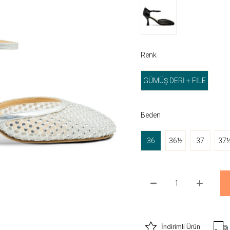
Renk
GÜMÜŞ DERİ + FİLE
Beden
36
36½
37
37
İndirimli Ürün