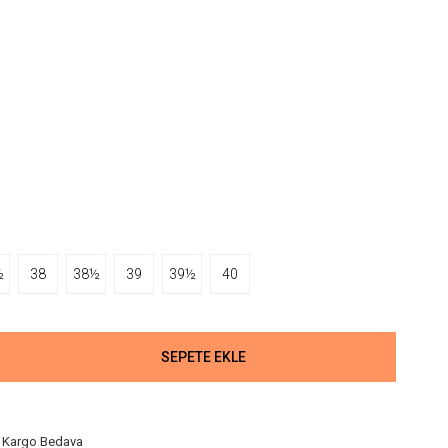
½
38
38½
39
39½
40
Kargo Bedava