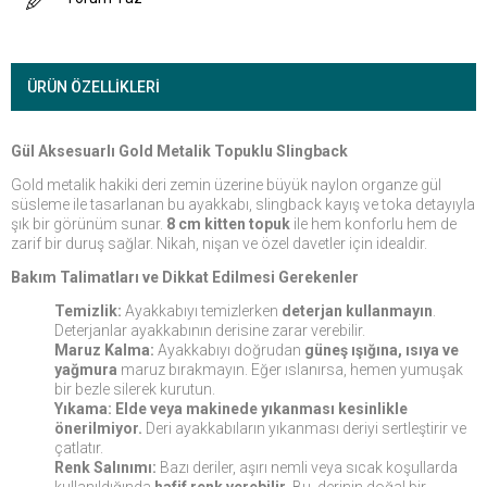
ÜRÜN ÖZELLIKLERI
Gül Aksesuarlı Gold Metalik Topuklu Slingback
Gold metalik hakiki deri zemin üzerine büyük naylon organze gül
süsleme ile tasarlanan bu ayakkabı, slingback kayış ve toka detayıyla
şık bir görünüm sunar.
8 cm kitten topuk
ile hem konforlu hem de
zarif bir duruş sağlar. Nikah, nişan ve özel davetler için idealdir.
Bakım Talimatları ve Dikkat Edilmesi Gerekenler
Temizlik:
Ayakkabıyı temizlerken
deterjan kullanmayın
.
Deterjanlar ayakkabının derisine zarar verebilir.
Maruz Kalma:
Ayakkabıyı doğrudan
güneş ışığına, ısıya ve
yağmura
maruz bırakmayın. Eğer ıslanırsa, hemen yumuşak
bir bezle silerek kurutun.
Yıkama:
Elde veya makinede yıkanması kesinlikle
önerilmiyor.
Deri ayakkabıların yıkanması deriyi sertleştirir ve
çatlatır.
Renk Salınımı:
Bazı deriler, aşırı nemli veya sıcak koşullarda