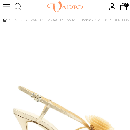
0
VARIO Gül Aksesuarlı Topuklu Slingback Z645 DORE DERİ FO