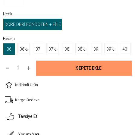
Renk
DORE DERİ FONDOTEN + FİLE
Beden
36
36½
37
37½
38
38½
39
39½
40
İndirimli Ürün
Kargo Bedava
Tavsiye Et
Yorum Yaz