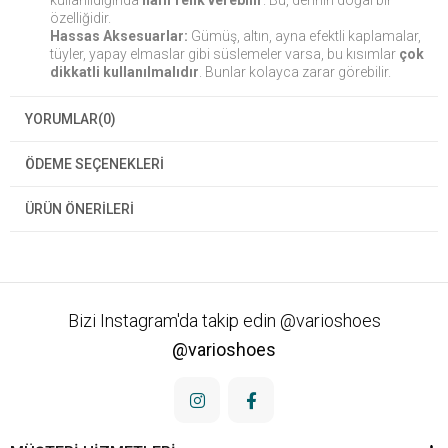
kullanıldığında
hafif renk verebilir
. Bu, derinin doğal bir
özelliğidir.
Hassas Aksesuarlar:
Gümüş, altın, ayna efektli kaplamalar,
tüyler, yapay elmaslar gibi süslemeler varsa, bu kısımlar
çok
dikkatli kullanılmalıdır
. Bunlar kolayca zarar görebilir.
YORUMLAR
(0)
ÖDEME SEÇENEKLERI
ÜRÜN ÖNERILERI
Bizi Instagram'da takip edin @varioshoes
@varioshoes