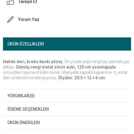
Tavsiye Et
Yorum Yaz
ÜRÜN ÖZELLIKLERI
Hakiki deri, kroko baskı yüzey
. Ön yüzde yeşil rengi taş işlemeli yay
detayı.
Gümüş rengi metal zincir askı, 120 cm uzunluğuyla
omuzdan taşıma imkânı sunar. Manyetik kapaklı kapanma. İç astar
deri ve tekstil kombinasyonu.
Ölçüler: 20.5 × 12 × 6 cm.
YORUMLAR
(0)
ÖDEME SEÇENEKLERI
ÜRÜN ÖNERILERI