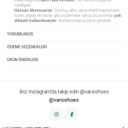
kullanıldığında
hafif renk verebilir
. Bu, derinin doğal bir
özelliğidir.
Hassas Aksesuarlar:
Gümüş, altın, ayna efektli kaplamalar,
tüyler, yapay elmaslar gibi süslemeler varsa, bu kısımlar
çok
dikkatli kullanılmalıdır
. Bunlar kolayca zarar görebilir.
YORUMLAR
(0)
ÖDEME SEÇENEKLERI
ÜRÜN ÖNERILERI
Bizi Instagram'da takip edin @varioshoes
@varioshoes