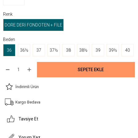
Renk
DORE DERİ FONDOTEN + FİLE
Beden
36
36½
37
37½
38
38½
39
39½
40
İndirimli Ürün
Kargo Bedava
Tavsiye Et
Yorum Yaz