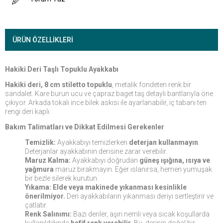
ÜRÜN ÖZELLIKLERI
Hakiki Deri Taşlı Topuklu Ayakkabı
Hakiki deri, 8 cm stiletto topuklu
, metalik fondeten renk bir
sandalet. Kare burun ucu ve çapraz baget taş detaylı bantlarıyla öne
çıkıyor. Arkada tokalı ince bilek askısı ile ayarlanabilir, iç tabanı ten
rengi deri kaplı.
Bakım Talimatları ve Dikkat Edilmesi Gerekenler
Temizlik:
Ayakkabıyı temizlerken
deterjan kullanmayın
.
Deterjanlar ayakkabının derisine zarar verebilir.
Maruz Kalma:
Ayakkabıyı doğrudan
güneş ışığına, ısıya ve
yağmura
maruz bırakmayın. Eğer ıslanırsa, hemen yumuşak
bir bezle silerek kurutun.
Yıkama:
Elde veya makinede yıkanması kesinlikle
önerilmiyor.
Deri ayakkabıların yıkanması deriyi sertleştirir ve
çatlatır.
Renk Salınımı:
Bazı deriler, aşırı nemli veya sıcak koşullarda