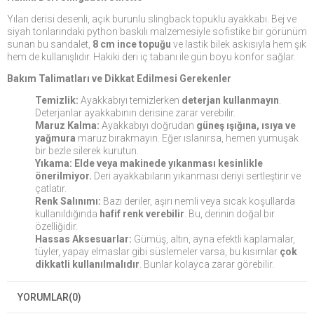
Yılan derisi desenli, açık burunlu slingback topuklu ayakkabı. Bej ve
siyah tonlarındaki python baskılı malzemesiyle sofistike bir görünüm
sunan bu sandalet,
8 cm ince topuğu
ve lastik bilek askısıyla hem şık
hem de kullanışlıdır. Hakiki deri iç tabanı ile gün boyu konfor sağlar.
Bakım Talimatları ve Dikkat Edilmesi Gerekenler
Temizlik:
Ayakkabıyı temizlerken
deterjan kullanmayın
.
Deterjanlar ayakkabının derisine zarar verebilir.
Maruz Kalma:
Ayakkabıyı doğrudan
güneş ışığına, ısıya ve
yağmura
maruz bırakmayın. Eğer ıslanırsa, hemen yumuşak
bir bezle silerek kurutun.
Yıkama:
Elde veya makinede yıkanması kesinlikle
önerilmiyor.
Deri ayakkabıların yıkanması deriyi sertleştirir ve
çatlatır.
Renk Salınımı:
Bazı deriler, aşırı nemli veya sıcak koşullarda
kullanıldığında
hafif renk verebilir
. Bu, derinin doğal bir
özelliğidir.
Hassas Aksesuarlar:
Gümüş, altın, ayna efektli kaplamalar,
tüyler, yapay elmaslar gibi süslemeler varsa, bu kısımlar
çok
dikkatli kullanılmalıdır
. Bunlar kolayca zarar görebilir.
YORUMLAR
(0)