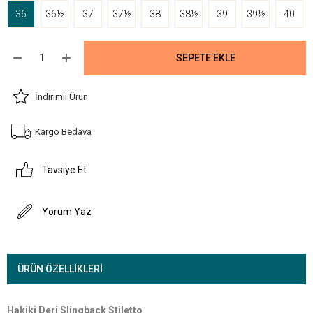
36
36½
37
37½
38
38½
39
39½
40
İndirimli Ürün
Kargo Bedava
Tavsiye Et
Yorum Yaz
ÜRÜN ÖZELLIKLERI
Hakiki Deri Slingback Stiletto