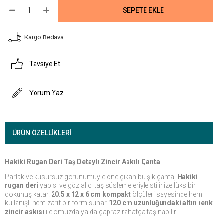
Kargo Bedava
Tavsiye Et
Yorum Yaz
ÜRÜN ÖZELLIKLERI
Hakiki Rugan Deri Taş Detaylı Zincir Askılı Çanta
Parlak ve kusursuz görünümüyle öne çıkan bu şık çanta,
Hakiki
rugan deri
yapısı ve göz alıcı taş süslemeleriyle stilinize lüks bir
dokunuş katar.
20.5 x 12 x 6 cm kompakt
ölçüleri sayesinde hem
kullanışlı hem zarif bir form sunar.
120 cm uzunluğundaki altın renk
zincir askısı
ile omuzda ya da çapraz rahatça taşınabilir.