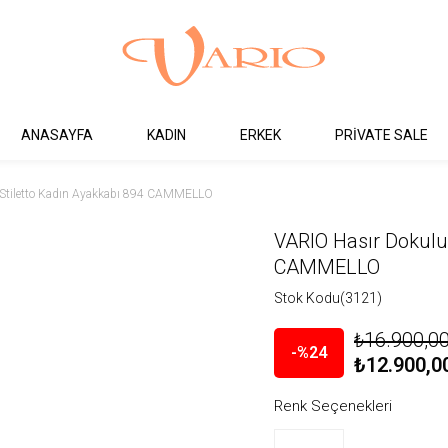
ANASAYFA
KADIN
ERKEK
PRİVATE SALE
 Stiletto Kadın Ayakkabı 894 CAMMELLO
VARIO Hasır Dokulu 
CAMMELLO
Stok Kodu
(3121)
₺16.900,0
24
₺12.900,0
Renk Seçenekleri