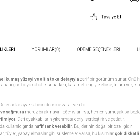
Tavsiye Et
LIKLERI
YORUMLAR
(0)
ÖDEME SEÇENEKLERI
Ü
el kumaş yüzeyi ve altın toka detayıyla
zarif bir görünüm sunar. Önü ha
tabanı gün boyu rahatlık sunarken, karamel rengiyle elbise, tulum ve şık
 Deterjanlar ayakkabının derisine zarar verebilir.
a ve yağmura
maruz bırakmayın. Eğer ıslanırsa, hemen yumuşak bir bezle 
ilmiyor.
Deri ayakkabıların yıkanması deriyi sertleştirir ve çatlatır.
rda kullanıldığında
hafif renk verebilir
. Bu, derinin doğal bir özelliğidir.
ar, tüyler, yapay elmaslar gibi süslemeler varsa, bu kısımlar
çok dikkatli