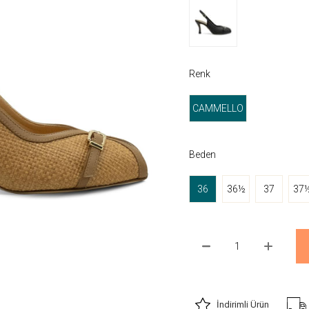
Renk
CAMMELLO
Beden
36
36½
37
37
İndirimli Ürün