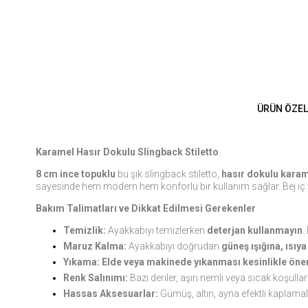
ÜRÜN ÖZEL
Karamel Hasır Dokulu Slingback Stiletto
8 cm ince topuklu
bu şık slingback stiletto,
hasır dokulu karam
sayesinde hem modern hem konforlu bir kullanım sağlar. Bej iç 
Bakım Talimatları ve Dikkat Edilmesi Gerekenler
Temizlik:
Ayakkabıyı temizlerken
deterjan kullanmayın
.
Maruz Kalma:
Ayakkabıyı doğrudan
güneş ışığına, ısıy
Yıkama:
Elde veya makinede yıkanması kesinlikle öner
Renk Salınımı:
Bazı deriler, aşırı nemli veya sıcak koşulla
Hassas Aksesuarlar:
Gümüş, altın, ayna efektli kaplamal