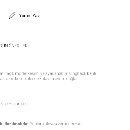
Yorum Yaz
RÜN ÖNERILERI
fif açık model kesimi ve ayarlanabilir slingback bantı
 pantolon kombinlerine kolayca uyum sağlar.
silerek kurutun.
 kullanılmalıdır
. Bunlar kolayca zarar görebilir.