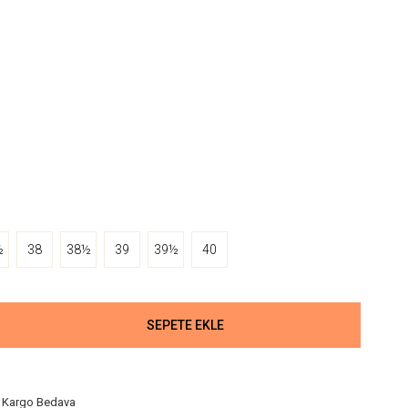
½
38
38½
39
39½
40
Kargo Bedava