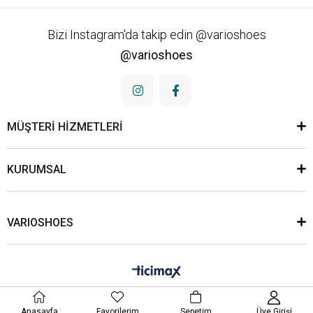
Bizi Instagram'da takip edin @varioshoes
@varioshoes
MÜŞTERİ HİZMETLERİ
KURUMSAL
VARIOSHOES
Anasayfa
Favorilerim
Sepetim
Üye Girişi