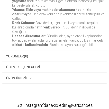
yağmura
maruz bırakmayın. Eğer ıslanırsa, hemen yumuşak
bir bezle silerek kurutun.
Yıkama:
Elde veya makinede yıkanması kesinlikle
önerilmiyor.
Deri ayakkabıların yıkanması deriyi sertleştirir ve
çatlatır.
Renk Salınımı:
Bazı deriler, aşırı nemli veya sıcak koşullarda
kullanıldığında
hafif renk verebilir
. Bu, derinin doğal bir
özelliğidir.
Hassas Aksesuarlar:
Gümüş, altın, ayna efektli kaplamalar,
tüyler, yapay elmaslar gibi süslemeler varsa, bu kısımlar
çok
dikkatli kullanılmalıdır
. Bunlar kolayca zarar görebilir.
YORUMLAR
(0)
ÖDEME SEÇENEKLERI
ÜRÜN ÖNERILERI
Bizi Instagram'da takip edin @varioshoes