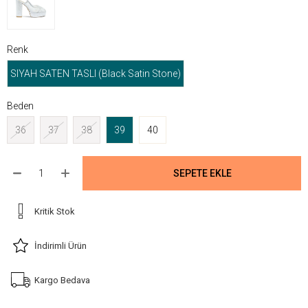
Renk
SIYAH SATEN TASLI (Black Satin Stone)
Beden
36
37
38
39
40
Kritik Stok
İndirimli Ürün
Kargo Bedava