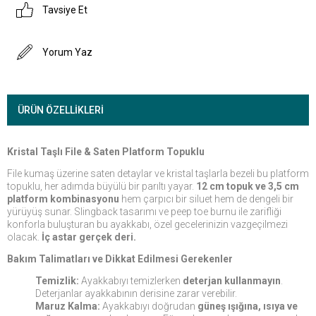
Tavsiye Et
Yorum Yaz
ÜRÜN ÖZELLIKLERI
Kristal Taşlı File & Saten Platform Topuklu
File kumaş üzerine saten detaylar ve kristal taşlarla bezeli bu platform
topuklu, her adımda büyülü bir parıltı yayar.
12 cm topuk ve 3,5 cm
platform kombinasyonu
hem çarpıcı bir siluet hem de dengeli bir
yürüyüş sunar. Slingback tasarımı ve peep toe burnu ile zarifliği
konforla buluşturan bu ayakkabı, özel gecelerinizin vazgeçilmezi
olacak.
İç astar gerçek deri.
Bakım Talimatları ve Dikkat Edilmesi Gerekenler
Temizlik:
Ayakkabıyı temizlerken
deterjan kullanmayın
.
Deterjanlar ayakkabının derisine zarar verebilir.
Maruz Kalma:
Ayakkabıyı doğrudan
güneş ışığına, ısıya ve