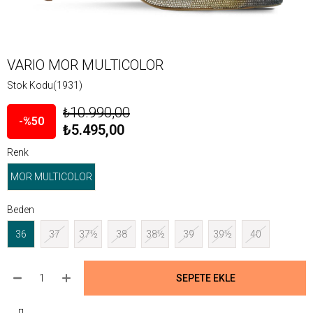
VARIO MOR MULTICOLOR
Stok Kodu
(1931)
₺10.990,00
50
₺5.495,00
Renk
MOR MULTICOLOR
Beden
36
37
37½
38
38½
39
39½
40