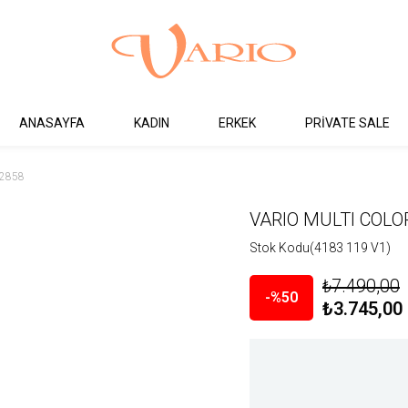
ANASAYFA
KADIN
ERKEK
PRİVATE SALE
C2858
VARIO MULTI COLO
Stok Kodu
(4183 119 V1)
₺7.490,00
50
₺3.745,00