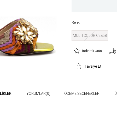
Renk
MULTI COLOR C2858
İndirimli Ürün
Tavsiye Et
LIKLERI
YORUMLAR
(0)
ÖDEME SEÇENEKLERI
Ü