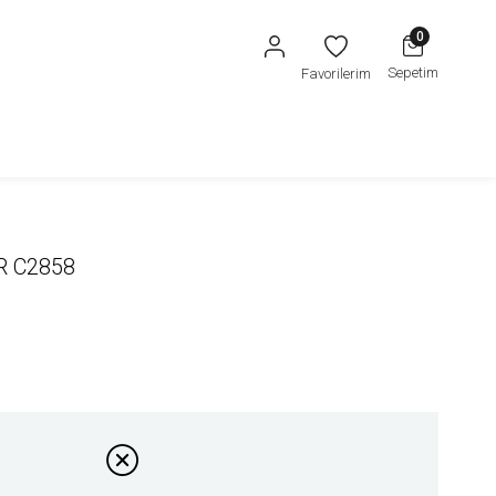
0
Sepetim
Favorilerim
R C2858