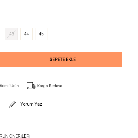
43
44
45
dirimli Ürün
Kargo Bedava
Yorum Yaz
RÜN ÖNERILERI