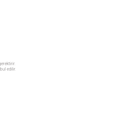
rektirir.
ul edilir.