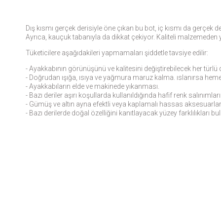
Dış kısmı gerçek derisiyle öne çıkan bu bot, iç kısmı da gerçek der
Ayrıca, kauçuk tabanıyla da dikkat çekiyor. Kaliteli malzemeden y
Tüketicilere aşağıdakileri yapmamaları şiddetle tavsiye edilir:
- Ayakkabının görünüşünü ve kalitesini değiştirebilecek her türlü 
- Doğrudan ışığa, ısıya ve yağmura maruz kalma. ıslanırsa heme
- Ayakkabıların elde ve makinede yıkanması.
- Bazı deriler aşırı koşullarda kullanıldığında hafif renk salınımları
- Gümüş ve altın ayna efektli veya kaplamalı hassas aksesuarlar ve
- Bazı derilerde doğal özelliğini kanıtlayacak yüzey farklılıkları 