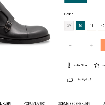
Beden
39
40
41
42
Kritik Stok
İn
Tavsiye Et
LIKLERI
YORUMLAR
(0)
ÖDEME SEÇENEKLERI
Ü