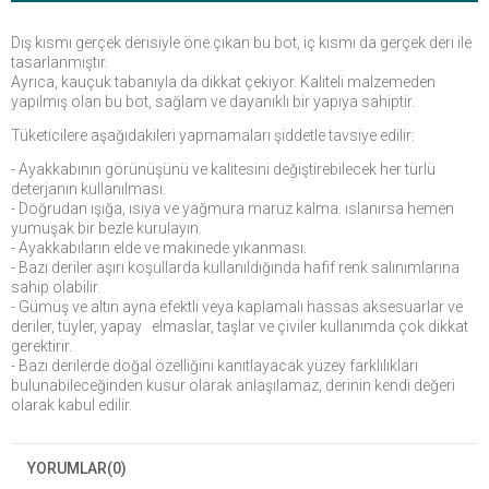
Dış kısmı gerçek derisiyle öne çıkan bu bot, iç kısmı da gerçek deri ile
tasarlanmıştır.
Ayrıca, kauçuk tabanıyla da dikkat çekiyor. Kaliteli malzemeden
yapılmış olan bu bot, sağlam ve dayanıklı bir yapıya sahiptir.
Tüketicilere aşağıdakileri yapmamaları şiddetle tavsiye edilir:
- Ayakkabının görünüşünü ve kalitesini değiştirebilecek her türlü
deterjanın kullanılması.
- Doğrudan ışığa, ısıya ve yağmura maruz kalma. ıslanırsa hemen
yumuşak bir bezle kurulayın.
- Ayakkabıların elde ve makinede yıkanması.
- Bazı deriler aşırı koşullarda kullanıldığında hafif renk salınımlarına
sahip olabilir.
- Gümüş ve altın ayna efektli veya kaplamalı hassas aksesuarlar ve
deriler, tüyler, yapay elmaslar, taşlar ve çiviler kullanımda çok dikkat
gerektirir.
- Bazı derilerde doğal özelliğini kanıtlayacak yüzey farklılıkları
bulunabileceğinden kusur olarak anlaşılamaz, derinin kendi değeri
olarak kabul edilir.
YORUMLAR
(0)