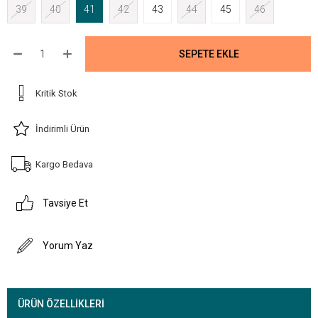
39
40
41
42
43
44
45
46
Kritik Stok
İndirimli Ürün
Kargo Bedava
Tavsiye Et
Yorum Yaz
ÜRÜN ÖZELLIKLERI