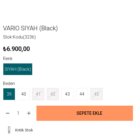
VARIO SIYAH (Black)
Stok Kodu
(3236)
₺6.900,00
Renk
SIYAH (Black)
Beden
39
40
41
42
43
44
45
Kritik Stok