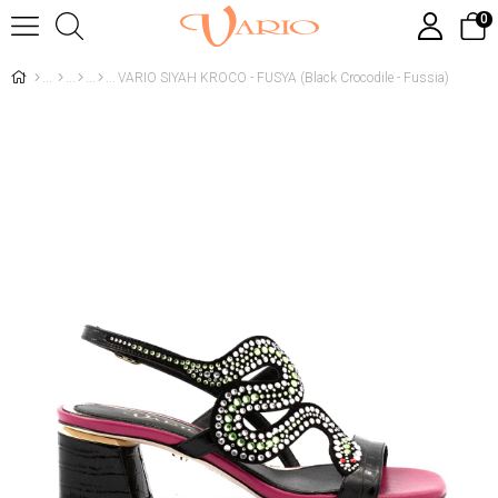
0
VARIO SIYAH KROCO - FUSYA (Black Crocodile - Fussia)