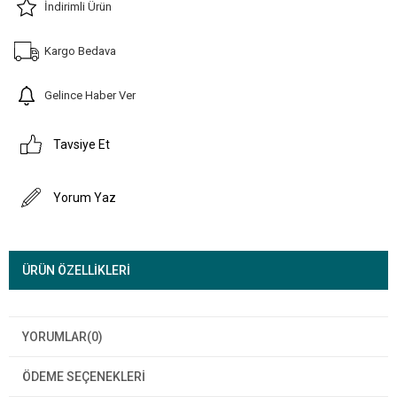
İndirimli Ürün
Kargo Bedava
Gelince Haber Ver
Tavsiye Et
Yorum Yaz
ÜRÜN ÖZELLIKLERI
YORUMLAR
(0)
ÖDEME SEÇENEKLERI