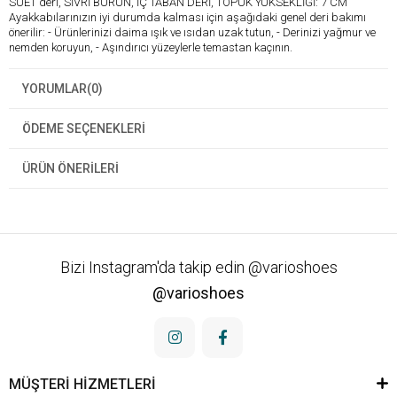
SÜET deri, SİVRİ BURUN, İÇ TABAN DERİ, TOPUK YÜKSEKLİĞİ: 7 CM
Ayakkabılarınızın iyi durumda kalması için aşağıdaki genel deri bakımı
önerilir: - Ürünlerinizi daima ışık ve ısıdan uzak tutun, - Derinizi yağmur ve
nemden koruyun, - Aşındırıcı yüzeylerle temastan kaçının.
YORUMLAR
(0)
ÖDEME SEÇENEKLERI
ÜRÜN ÖNERILERI
Bizi Instagram'da takip edin @varioshoes
@varioshoes
MÜŞTERİ HİZMETLERİ