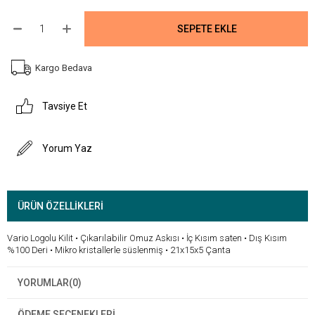
Kargo Bedava
Tavsiye Et
Yorum Yaz
ÜRÜN ÖZELLIKLERI
Vario Logolu Kilit • Çıkarılabilir Omuz Askısı • İç Kısım saten • Dış Kısım
%100 Deri • Mikro kristallerle süslenmiş • 21x15x5 Çanta
YORUMLAR
(0)
ÖDEME SEÇENEKLERI