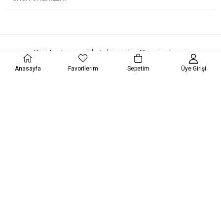
Bizi Instagram'da takip edin @varioshoes
@varioshoes
Anasayfa
Favorilerim
Sepetim
Üye Girişi
MÜŞTERİ HİZMETLERİ
KURUMSAL
VARIOSHOES